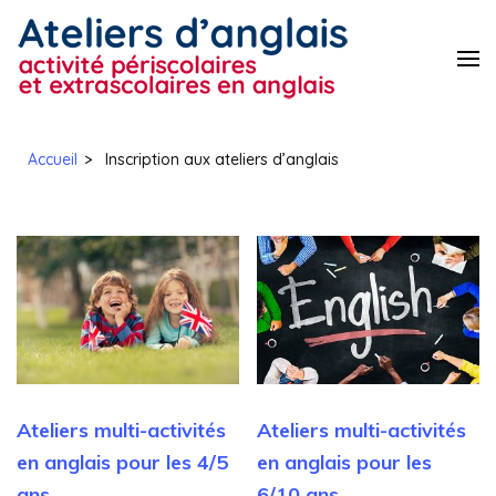
Aller
au
Ateliers
activités
contenu
périscolaires et
d'anglais
(Pressez
extrascolaires en
de l'école
anglais
Entrée)
Accueil
>
Inscription aux ateliers d’anglais
Saint-
Pierre du
Rondeau
Ateliers multi-activités
Ateliers multi-activités
en anglais pour les 4/5
en anglais pour les
ans
6/10 ans